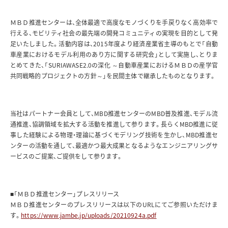
ＭＢＤ推進センターは、全体最適で高度なモノづくりを手戻りなく高効率で
行える、モビリティ社会の最先端の開発コミュニティの実現を目的として発
足いたしました。活動内容は、2015年度より経済産業省主導のもとで「自動
車産業におけるモデル利用のあり方に関する研究会」として実施し、とりま
とめてきた、「SURIAWASE2.0の深化 ～自動車産業におけるＭＢＤの産学官
共同戦略的プロジェクトの方針～」を民間主体で継承したものとなります。
当社はパートナー会員として、MBD推進センターのMBD普及推進、モデル流
通推進、協調領域を拡大する活動を推進して参ります。長らくMBD推進に従
事した経験による物理・理論に基づくモデリング技術を生かし、MBD推進セ
ンターの活動を通して、最適かつ最大成果となるようなエンジニアリングサ
ービスのご提案、ご提供をして参ります。
■「ＭＢＤ推進センター」プレスリリース
ＭＢＤ推進センターのプレスリリースは以下のURLにてご参照いただけま
す。
https://www.jambe.jp/uploads/20210924a.pdf